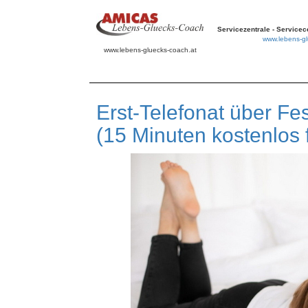
Servicezentrale - Service
www.lebens-gl
www.lebens-gluecks-coach.at
Erst-Telefonat über Fes
(15 Minuten kostenlos