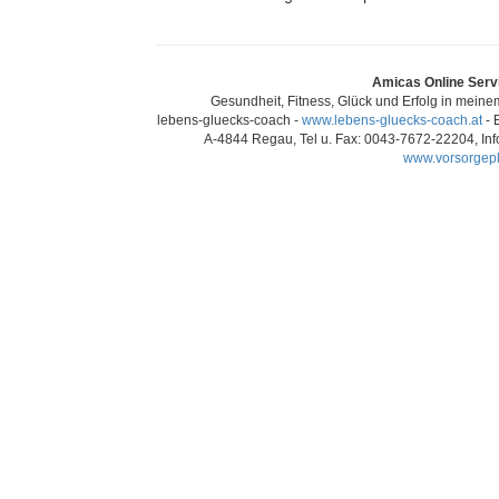
Amicas Online Serv
Gesundheit, Fitness, Glück und Erfolg in mei
lebens-gluecks-coach -
www.lebens-gluecks-coach.at
- 
A-4844 Regau, Tel u. Fax: 0043-7672-22204, Inf
www.vorsorgepl