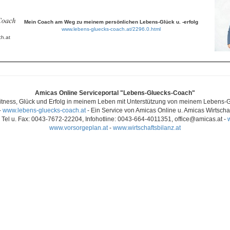
Mein Coach am Weg zu meinem persönlichen Lebens-Glück u. -erfolg
www.lebens-gluecks-coach.at/2296.0.html
h.at
Amicas Online Serviceportal "Lebens-Gluecks-Coach"
itness, Glück und Erfolg in meinem Leben mit Unterstützung von meinem Lebens
-
www.lebens-gluecks-coach.at
- Ein Service von Amicas Online u. Amicas Wirtschaf
Tel u. Fax: 0043-7672-22204, Infohotline: 0043-664-4011351, office@amicas.at -
www.vorsorgeplan.at
-
www.wirtschaftsbilanz.at