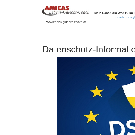
Mein Coach am Weg zu mein
www.lebens-gl
www.lebens-gluecks-coach.at
Datenschutz-Informati